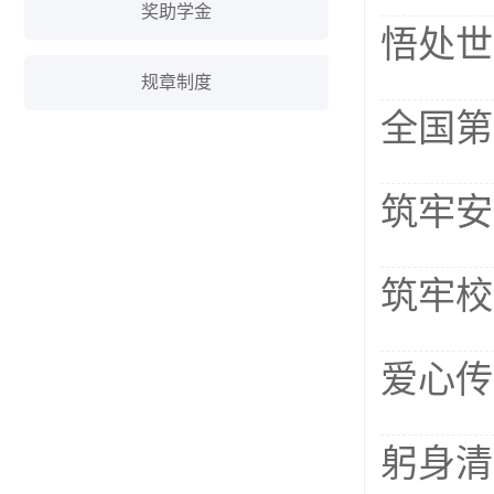
奖助学金
悟处世
规章制度
全国第
筑牢安
筑牢校
爱心传
躬身清