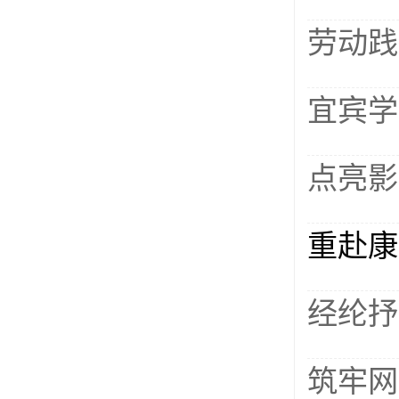
劳动践
宜宾学
点亮影
重赴康
经纶抒
筑牢网